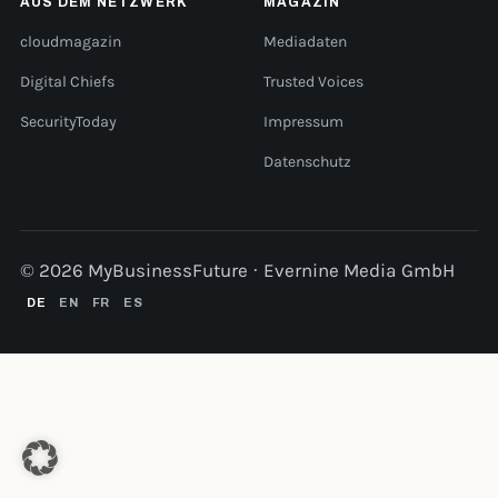
AUS DEM NETZWERK
MAGAZIN
cloudmagazin
Mediadaten
Digital Chiefs
Trusted Voices
SecurityToday
Impressum
Datenschutz
© 2026 MyBusinessFuture · Evernine Media GmbH
DE
EN
FR
ES