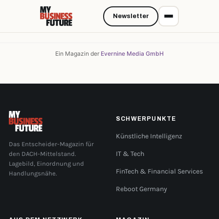
Newsletter
Ein Magazin der
Evernine Media GmbH
SCHWERPUNKTE
Künstliche Intelligenz
Das Entscheider-Magazin für
den DACH-Mittelstand.
IT & Tech
Lagebild, Einordnung und
FinTech & Financial Services
Handlungsnähe.
Reboot Germany