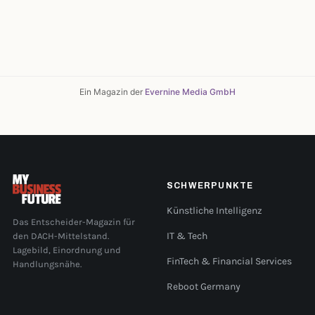
Ein Magazin der
Evernine Media GmbH
SCHWERPUNKTE
Künstliche Intelligenz
Das Entscheider-Magazin für
den DACH-Mittelstand.
IT & Tech
Lagebild, Einordnung und
FinTech & Financial Services
Handlungsnähe.
Reboot Germany