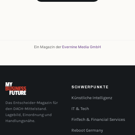
Ein Magazin der
Evernine Media GmbH
SCHWERPUNKTE
Künstliche Intelligenz
Das Entscheider-Magazin für
den DACH-Mittelstand.
IT & Tech
Lagebild, Einordnung und
FinTech & Financial Services
Handlungsnähe.
Reboot Germany