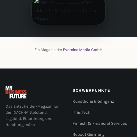
Ein Magazin der
Evernine Media GmbH
SCHWERPUNKTE
Künstliche Intelligenz
Das Entscheider-Magazin für
den DACH-Mittelstand.
IT & Tech
Lagebild, Einordnung und
FinTech & Financial Services
Handlungsnähe.
Reboot Germany