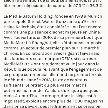
selon la définition de la Bourse allemande, la part
librement négociable du capital de 27,3 % à 36,3 %.
La Media-Saturn Holding, fondée en 1979 à Munich
par Leopold Stiefel, Walter Gunz ainsi qu’Erich et
Helga Kellerhals, était considérée – ou l’est encore –
comme une puissance d’achat majeure en Chine.
Avec l’ouverture, en 2010, de sa première boutique
MediaMarkt à Shanghai, elle s’était aussi imposée
comme un acteur de premier plan sur le marché
chinois. En collaboration avec le géant taïwanais
des fabricants sous marque (OEM), six autres «
MediaMärkte » ont rapidement vu le jour dans la
République populaire, avant que l’engagement de
ce groupe commercial allemand ne prenne fin dès
le début de l’année 2013, faute de capitaux
suffisants. Le retrait du plus vaste marché
potentiel au monde n’a alors duré que quelques
mois. Aujourd’hui, le groupe, dont le siège est à
Ingolstadt, exploite encore plus de 1 000 magasins
dans onze pays et peut légitimement se prévaloir