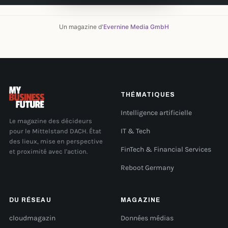
Un magazine d'
Evernine Media GmbH
THÉMATIQUES
Intelligence artificielle
Le magazine des décideurs
pour le Mittelstand DACH. État
IT & Tech
des lieux, mise en perspective
FinTech & Financial Services
et proximité avec l'action.
Reboot Germany
DU RÉSEAU
MAGAZINE
cloudmagazin
Données médias