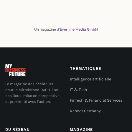
Un magazine d'
Evernine Media GmbH
THÉMATIQUES
Intelligence artificielle
Le magazine des décideurs
pour le Mittelstand DACH. État
IT & Tech
des lieux, mise en perspective
FinTech & Financial Services
et proximité avec l'action.
Reboot Germany
DU RÉSEAU
MAGAZINE