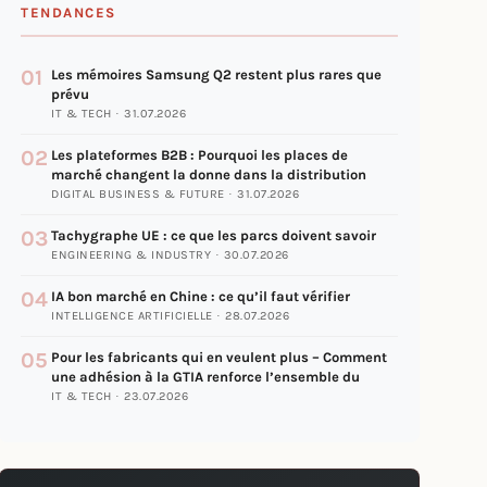
TENDANCES
01
Les mémoires Samsung Q2 restent plus rares que
prévu
IT & TECH · 31.07.2026
02
Les plateformes B2B : Pourquoi les places de
marché changent la donne dans la distribution
DIGITAL BUSINESS & FUTURE · 31.07.2026
03
Tachygraphe UE : ce que les parcs doivent savoir
ENGINEERING & INDUSTRY · 30.07.2026
04
IA bon marché en Chine : ce qu’il faut vérifier
INTELLIGENCE ARTIFICIELLE · 28.07.2026
05
Pour les fabricants qui en veulent plus – Comment
une adhésion à la GTIA renforce l’ensemble du
IT & TECH · 23.07.2026