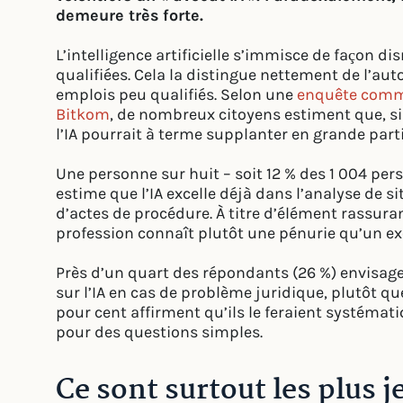
demeure très forte.
L’intelligence artificielle s’immisce de façon d
qualifiées. Cela la distingue nettement de l’au
emplois peu qualifiés. Selon une
enquête comma
Bitkom
, de nombreux citoyens estiment que, s
l’IA pourrait à terme supplanter en grande partie
Une personne sur huit – soit 12 % des 1 004 per
estime que l’IA excelle déjà dans l’analyse de 
d’actes de procédure. À titre d’élément rassurant
profession connaît plutôt une pénurie qu’un ex
Près d’un quart des répondants (26 %) envisag
sur l’IA en cas de problème juridique, plutôt q
pour cent affirment qu’ils le feraient systémat
pour des questions simples.
Ce sont surtout les plus j