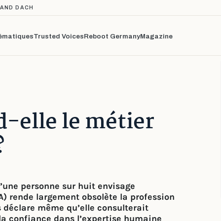
TAND DACH
ématiques
Trusted Voices
Reboot Germany
Magazine
d-elle le métier
?
’une personne sur huit envisage
(IA) rende largement obsolète la profession
s déclare même qu’elle consulterait
 la confiance dans l’expertise humaine