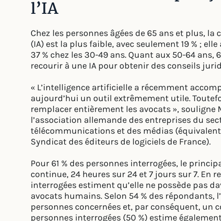
l’IA
Chez les personnes âgées de 65 ans et plus, la co
(IA) est la plus faible, avec seulement 19 % ; ell
37 % chez les 30-49 ans. Quant aux 50-64 ans, 
recourir à une IA pour obtenir des conseils juri
« L’intelligence artificielle a récemment accom
aujourd’hui un outil extrêmement utile. Toutefo
remplacer entièrement les avocats », souligne 
l’association allemande des entreprises du sec
télécommunications et des médias (équivalen
Syndicat des éditeurs de logiciels de France).
Pour 61 % des personnes interrogées, le principa
continue, 24 heures sur 24 et 7 jours sur 7. En
interrogées estiment qu’elle ne possède pas d
avocats humains. Selon 54 % des répondants, l’I
personnes concernées et, par conséquent, un con
personnes interrogées (50 %) estime également 