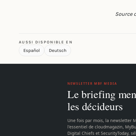
Source d
AUSSI DISPONIBLE EN
Español
Deutsch
NEWSLETTER MBF MEDIA
Le briefing men
les décideurs
Une fois par mois, la newsletter 
l'essentiel de cloudmagazin, MyB
Digital Chiefs et SecurityToday, sé