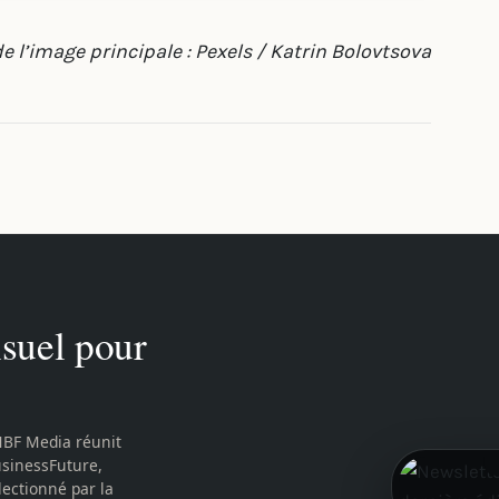
e l’image principale : Pexels / Katrin Bolovtsova
suel pour
MBF Media réunit
usinessFuture,
lectionné par la