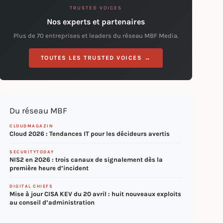
TRUSTED VOICES
Nos experts et partenaires
Plus de 70 entreprises et leaders du réseau MBF Media.
TOUTES LES TRUSTED VOICES →
Du réseau MBF
CLOUDMAGAZIN
Cloud 2026 : Tendances IT pour les décideurs avertis
SECURITYTODAY
NIS2 en 2026 : trois canaux de signalement dès la
première heure d’incident
DIGITAL CHIEFS
Mise à jour CISA KEV du 20 avril : huit nouveaux exploits
au conseil d’administration