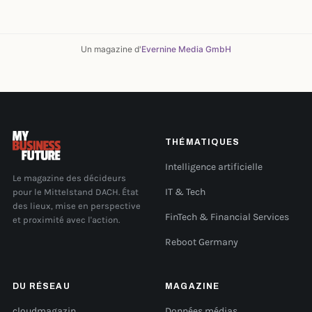
Un magazine d'
Evernine Media GmbH
THÉMATIQUES
Intelligence artificielle
Le magazine des décideurs
pour le Mittelstand DACH. État
IT & Tech
des lieux, mise en perspective
FinTech & Financial Services
et proximité avec l'action.
Reboot Germany
DU RÉSEAU
MAGAZINE
cloudmagazin
Données médias