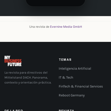
Una revista de
Evernine Media GmbH
TEMAS
Inteligencia Artificial
La revista para directivos del
Mittelstand DACH. Panorama,
IT & Tech
contexto y orientación práctica.
FinTech & Financial Services
Reboot Germany
DE LA RED
REVISTA