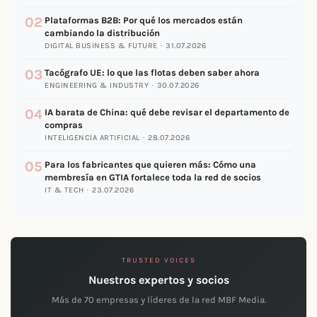
02
Plataformas B2B: Por qué los mercados están
cambiando la distribución
DIGITAL BUSINESS & FUTURE · 31.07.2026
03
Tacógrafo UE: lo que las flotas deben saber ahora
ENGINEERING & INDUSTRY · 30.07.2026
04
IA barata de China: qué debe revisar el departamento de
compras
INTELIGENCIA ARTIFICIAL · 28.07.2026
05
Para los fabricantes que quieren más: Cómo una
membresía en GTIA fortalece toda la red de socios
IT & TECH · 23.07.2026
TRUSTED VOICES
Nuestros expertos y socios
Más de 70 empresas y líderes de la red MBF Media.