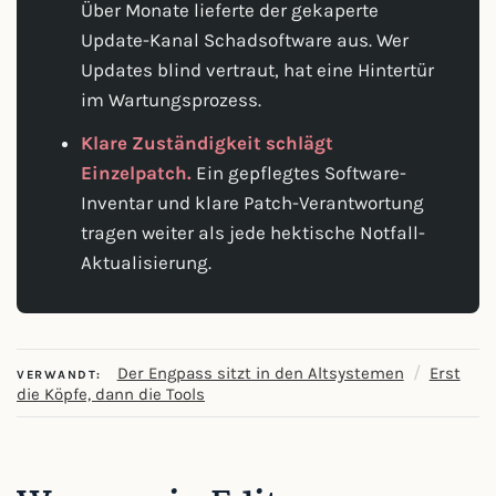
Über Monate lieferte der gekaperte
Update-Kanal Schadsoftware aus. Wer
Updates blind vertraut, hat eine Hintertür
im Wartungsprozess.
Klare Zuständigkeit schlägt
Einzelpatch.
Ein gepflegtes Software-
Inventar und klare Patch-Verantwortung
tragen weiter als jede hektische Notfall-
Aktualisierung.
/
Der Engpass sitzt in den Altsystemen
Erst
VERWANDT:
die Köpfe, dann die Tools