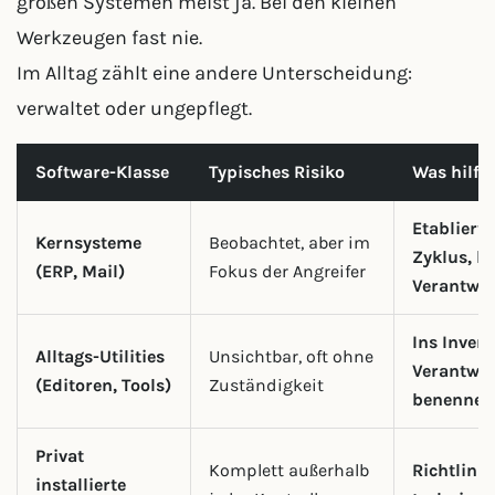
großen Systemen meist ja. Bei den kleinen
Werkzeugen fast nie.
Im Alltag zählt eine andere Unterscheidung:
verwaltet oder ungepflegt.
Software-Klasse
Typisches Risiko
Was hilft
Etablierte
Kernsysteme
Beobachtet, aber im
Zyklus, kl
(ERP, Mail)
Fokus der Angreifer
Verantwor
Ins Invent
Alltags-Utilities
Unsichtbar, oft ohne
Verantwo
(Editoren, Tools)
Zuständigkeit
benennen
Privat
Komplett außerhalb
Richtlini
installierte