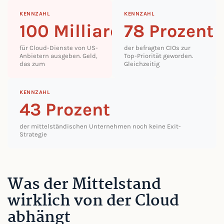
KENNZAHL
KENNZAHL
100 Milliarden Euro
78 Prozent
für Cloud-Dienste von US-
der befragten CIOs zur
Anbietern ausgeben. Geld,
Top-Priorität geworden.
das zum
Gleichzeitig
KENNZAHL
43 Prozent
der mittelständischen Unternehmen noch keine Exit-
Strategie
Was der Mittelstand
wirklich von der Cloud
abhängt