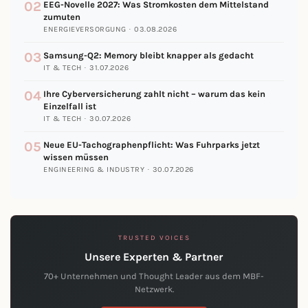
02
EEG-Novelle 2027: Was Stromkosten dem Mittelstand
zumuten
ENERGIEVERSORGUNG · 03.08.2026
03
Samsung-Q2: Memory bleibt knapper als gedacht
IT & TECH · 31.07.2026
04
Ihre Cyberversicherung zahlt nicht – warum das kein
Einzelfall ist
IT & TECH · 30.07.2026
05
Neue EU-Tachographenpflicht: Was Fuhrparks jetzt
wissen müssen
ENGINEERING & INDUSTRY · 30.07.2026
TRUSTED VOICES
Unsere Experten & Partner
70+ Unternehmen und Thought Leader aus dem MBF-
Netzwerk.