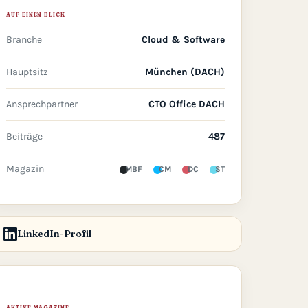
AUF EINEN BLICK
Branche
Cloud & Software
Hauptsitz
München (DACH)
Ansprechpartner
CTO Office DACH
Beiträge
487
Magazin
MBF
CM
DC
ST
LinkedIn-Profil
AKTIVE MAGAZINE