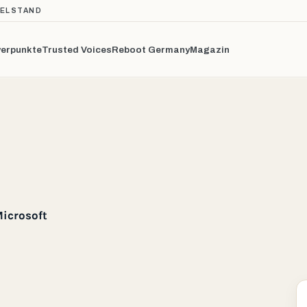
TELSTAND
erpunkte
Trusted Voices
Reboot Germany
Magazin
icrosoft