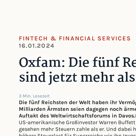
FINTECH & FINANCIAL SERVICES
16.01.2024
Oxfam: Die fünf R
sind jetzt mehr als
3 Min. Lesezeit
Die fünf Reichsten der Welt haben ihr Vermög
Milliarden Ärmsten seien dagegen noch ärm
Auftakt des Weltwirtschaftsforums in Davos.
US-amerikanische Großinvestor Warren Buffett 2
gesehen mehr Steuern zahle als er. Und dabei 
höhere Steuerlast für Superreiche wie ihn Inv