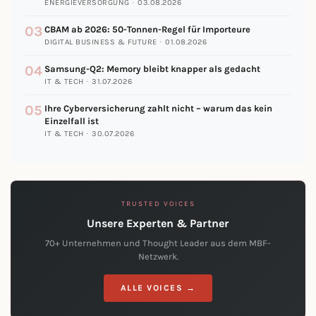
ENERGIEVERSORGUNG · 03.08.2026
03
CBAM ab 2026: 50-Tonnen-Regel für Importeure
DIGITAL BUSINESS & FUTURE · 01.08.2026
04
Samsung-Q2: Memory bleibt knapper als gedacht
IT & TECH · 31.07.2026
05
Ihre Cyberversicherung zahlt nicht – warum das kein
Einzelfall ist
IT & TECH · 30.07.2026
TRUSTED VOICES
Unsere Experten & Partner
70+ Unternehmen und Thought Leader aus dem MBF-
Netzwerk.
ALLE VOICES →