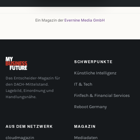
Ein Magazin der
Evernine Media GmbH
SCHWERPUNKTE
Künstliche Intelligenz
Das Entscheider-Magazin für
den DACH-Mittelstand.
IT & Tech
Lagebild, Einordnung und
FinTech & Financial Services
Handlungsnähe.
Reboot Germany
AUS DEM NETZWERK
MAGAZIN
cloudmagazin
Mediadaten