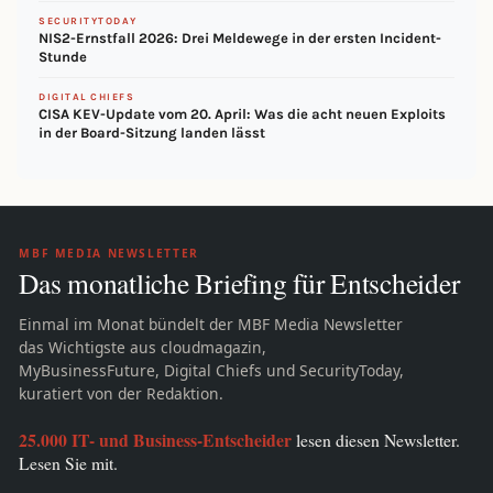
SECURITYTODAY
NIS2-Ernstfall 2026: Drei Meldewege in der ersten Incident-
Stunde
DIGITAL CHIEFS
CISA KEV-Update vom 20. April: Was die acht neuen Exploits
in der Board-Sitzung landen lässt
MBF MEDIA NEWSLETTER
Das monatliche Briefing für Entscheider
Einmal im Monat bündelt der MBF Media Newsletter
das Wichtigste aus cloudmagazin,
MyBusinessFuture, Digital Chiefs und SecurityToday,
kuratiert von der Redaktion.
25.000 IT- und Business-Entscheider
lesen diesen Newsletter.
Lesen Sie mit.