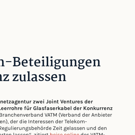
m-Beteiligungen
z zulassen
etzagentur zwei Joint Ventures der
Leerrohre für Glasfaserkabel der Konkurrenz
ranchenverband VATM (Verband der Anbieter
), der die Interessen der Telekom-
e Regulierungsbehörde Zeit gelassen und den
rten lassen“, zitiert
heise online
des VATM-