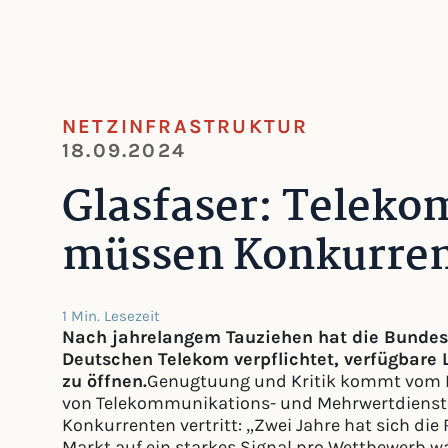
NETZINFRASTRUKTUR
18.09.2024
Glasfaser: Teleko
müssen Konkurren
1 Min. Lesezeit
Nach jahrelangem Tauziehen hat die Bundesn
Deutschen Telekom verpflichtet, verfügbare 
zu öffnen.
Genugtuung und Kritik kommt vom B
von Telekommunikations- und Mehrwertdiensten
Konkurrenten vertritt: „Zwei Jahre hat sich di
Markt auf ein starkes Signal pro Wettbewerb wa