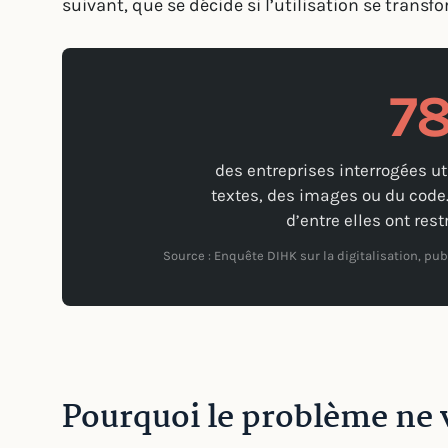
suivant, que se décide si l’utilisation se trans
7
des entreprises interrogées ut
textes, des images ou du code
d’entre elles ont res
Source : Enquête DIHK sur la digitalisation, pu
Pourquoi le problème ne v