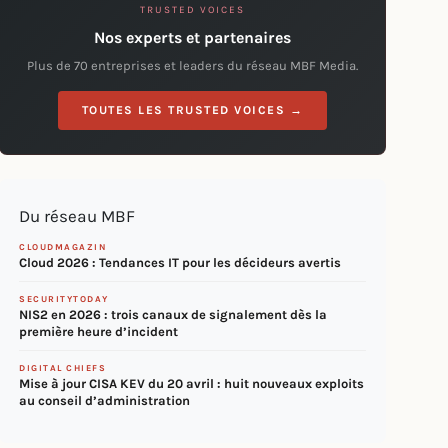
TRUSTED VOICES
Nos experts et partenaires
Plus de 70 entreprises et leaders du réseau MBF Media.
TOUTES LES TRUSTED VOICES →
Du réseau MBF
CLOUDMAGAZIN
Cloud 2026 : Tendances IT pour les décideurs avertis
SECURITYTODAY
NIS2 en 2026 : trois canaux de signalement dès la
première heure d’incident
DIGITAL CHIEFS
Mise à jour CISA KEV du 20 avril : huit nouveaux exploits
au conseil d’administration