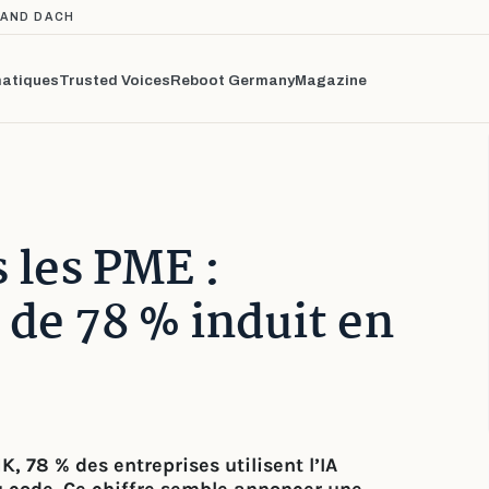
TAND DACH
atiques
Trusted Voices
Reboot Germany
Magazine
 les PME :
 de 78 % induit en
, 78 % des entreprises utilisent l’IA