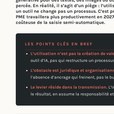
générative pour des textes, des images ou d
percée. En réalité, il s’agit d’un piège : l’ut
un outil ne change pas un processus. C’est 
PME travaillera plus productivement en 2027,
coûteuse de la saisie semi-automatique.
LES POINTS CLÉS EN BREF
L’utilisation n’est pas la création de val
outil d’IA, pas qui restructure un processus
L’obstacle est juridique et organisationn
l’absence d’ancrage qui freinent, pas le b
Le levier réside dans la transmission.
L’I
le résultat, en assume la responsabilité et