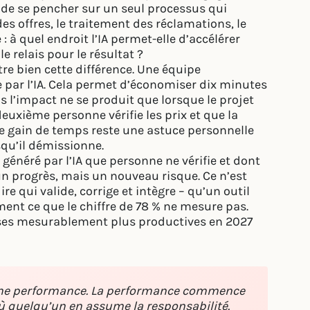
ne de se pencher sur un seul processus qui
es offres, le traitement des réclamations, le
: à quel endroit l’IA permet-elle d’accélérer
 relais pour le résultat ?
tre bien cette différence. Une équipe
 par l’IA. Cela permet d’économiser dix minutes
is l’impact ne se produit que lorsque le projet
xième personne vérifie les prix et que la
le gain de temps reste une astuce personnelle
rsqu’il démissionne.
généré par l’IA que personne ne vérifie et dont
un progrès, mais un nouveau risque. Ce n’est
ire qui valide, corrige et intègre – qu’un outil
ent ce que le chiffre de 78 % ne mesure pas.
rises mesurablement plus productives en 2027
s une performance. La performance commence
ù quelqu’un en assume la responsabilité.