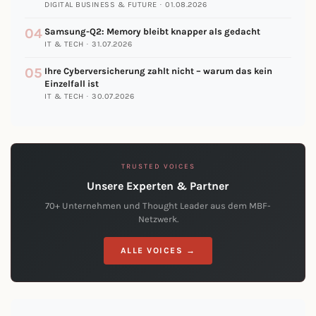
DIGITAL BUSINESS & FUTURE · 01.08.2026
04
Samsung-Q2: Memory bleibt knapper als gedacht
IT & TECH · 31.07.2026
05
Ihre Cyberversicherung zahlt nicht – warum das kein
Einzelfall ist
IT & TECH · 30.07.2026
TRUSTED VOICES
Unsere Experten & Partner
70+ Unternehmen und Thought Leader aus dem MBF-
Netzwerk.
ALLE VOICES →