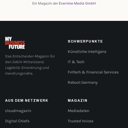
Ein Magazin der
Evernine Media GmbH
SCHWERPUNKTE
Künstliche Intelligenz
Das Entscheider-Magazin für
den DACH-Mittelstand.
IT & Tech
Lagebild, Einordnung und
FinTech & Financial Services
Handlungsnähe.
Reboot Germany
AUS DEM NETZWERK
MAGAZIN
cloudmagazin
Mediadaten
Digital Chiefs
Trusted Voices