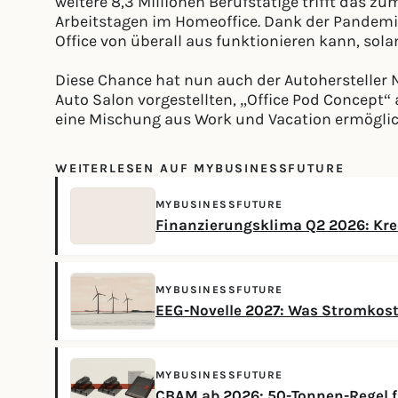
weitere 8,3 Millionen Berufstätige trifft das zum
Arbeitstagen im Homeoffice. Dank der Pandemi
Office von überall aus funktionieren kann, sola
Diese Chance hat nun auch der Autohersteller 
Auto Salon vorgestellten, „Office Pod Concept“
eine Mischung aus Work und Vacation ermöglic
WEITERLESEN AUF MYBUSINESSFUTURE
MYBUSINESSFUTURE
Finanzierungsklima Q2 2026: Kred
MYBUSINESSFUTURE
EEG-Novelle 2027: Was Stromkos
MYBUSINESSFUTURE
CBAM ab 2026: 50-Tonnen-Regel f