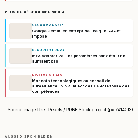
PLUS DU RÉSEAU MBF MEDIA
CLOUDMAGAZIN
Google Gemini en entreprise : ce que l’AI Act
impose
SECURITYTODAY
MFA adaptative : les paramètres par défaut ne
suffisent pas
DIGITAL CHIEFS
Mandats technologiques au conseil de
surveillance : NIS2, AI Act de l’UE et le fossé des
compétences
Source image titre : Pexels / RDNE Stock project (px:7414013)
AUSSI DISPONIBLE EN