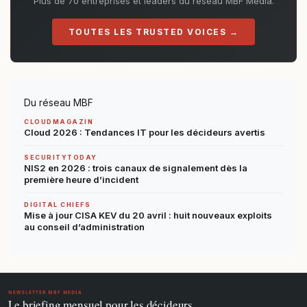
Plus de 70 entreprises et leaders du réseau MBF Media.
TOUTES LES TRUSTED VOICES →
Du réseau MBF
CLOUDMAGAZIN
Cloud 2026 : Tendances IT pour les décideurs avertis
SECURITYTODAY
NIS2 en 2026 : trois canaux de signalement dès la
première heure d’incident
DIGITAL CHIEFS
Mise à jour CISA KEV du 20 avril : huit nouveaux exploits
au conseil d’administration
NEWSLETTER MBF MEDIA
Le briefing mensuel pour les décideurs