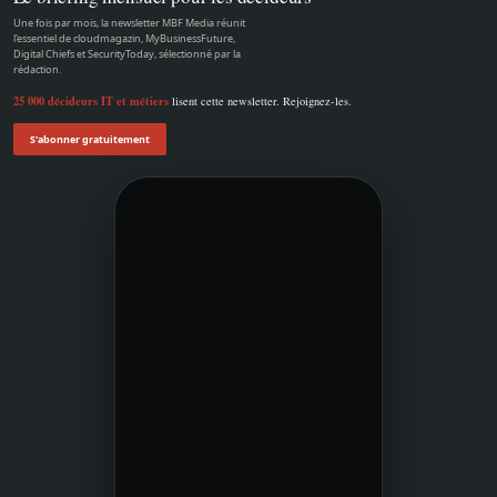
Une fois par mois, la newsletter MBF Media réunit
l'essentiel de cloudmagazin, MyBusinessFuture,
Digital Chiefs et SecurityToday, sélectionné par la
rédaction.
25 000 décideurs IT et métiers
lisent cette newsletter. Rejoignez-les.
S'abonner gratuitement