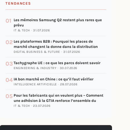
TENDANCES
01
Les mémoires Samsung Q2 restent plus rares que
prévu
IT & TECH · 31.07.2026
02
Les plateformes B2B : Pourquoi les places de
marché changent la donne dans la distribution
DIGITAL BUSINESS & FUTURE · 31.07.2026
03
Tachygraphe UE : ce que les parcs doivent savoir
ENGINEERING & INDUSTRY · 30.07.2026
04
IA bon marché en Chine : ce qu’il faut vérifier
INTELLIGENCE ARTIFICIELLE · 28.07.2026
05
Pour les fabricants qui en veulent plus – Comment
une adhésion à la GTIA renforce l’ensemble du
IT & TECH · 23.07.2026