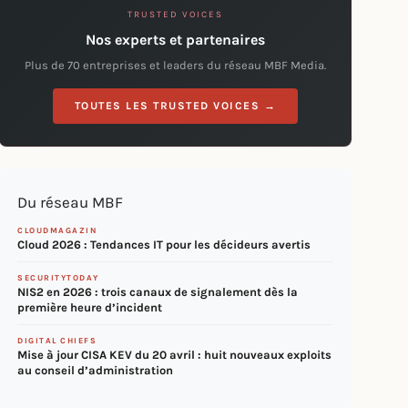
TRUSTED VOICES
Nos experts et partenaires
Plus de 70 entreprises et leaders du réseau MBF Media.
TOUTES LES TRUSTED VOICES →
Du réseau MBF
CLOUDMAGAZIN
Cloud 2026 : Tendances IT pour les décideurs avertis
SECURITYTODAY
NIS2 en 2026 : trois canaux de signalement dès la
première heure d’incident
DIGITAL CHIEFS
Mise à jour CISA KEV du 20 avril : huit nouveaux exploits
au conseil d’administration