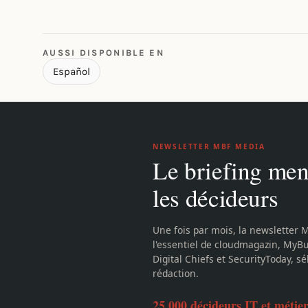
AUSSI DISPONIBLE EN
Español
NEWSLETTER MBF MEDIA
Le briefing men
les décideurs
Une fois par mois, la newsletter 
l'essentiel de cloudmagazin, MyB
Digital Chiefs et SecurityToday, sé
rédaction.
25 000 décideurs IT et métie