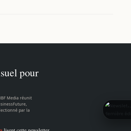
suel pour
MBF Media réunit
usinessFuture,
lectionné par la
rs
lisent cette newsletter.