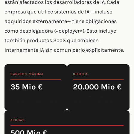
están afectados los desarrolladores de IA. Cada
empresa que utilice sistemas de IA —incluso
adquiridos externamente— tiene obligaciones
como desplegadora («deployer»). Esto incluye
también productos SaaS que empleen
internamente IA sin comunicarlo explícitamente.
SANCION MÁXIMA
BITKOM
35 Mio €
20.000 Mio €
o el 7 por ciento del
Costes de cumplimiento
volumen de negocio anual
anuales en Alemania
AYUDAS
500 Mio €