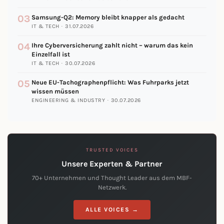
03
Samsung-Q2: Memory bleibt knapper als gedacht
IT & TECH · 31.07.2026
04
Ihre Cyberversicherung zahlt nicht – warum das kein
Einzelfall ist
IT & TECH · 30.07.2026
05
Neue EU-Tachographenpflicht: Was Fuhrparks jetzt
wissen müssen
ENGINEERING & INDUSTRY · 30.07.2026
TRUSTED VOICES
Unsere Experten & Partner
70+ Unternehmen und Thought Leader aus dem MBF-
Netzwerk.
ALLE VOICES →