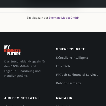
Ein Magazin der
Evernine Media GmbH
SCHWERPUNKTE
Künstliche Intelligenz
Das Entscheider-Magazin für
den DACH-Mittelstand.
IT & Tech
Lagebild, Einordnung und
FinTech & Financial Services
Handlungsnähe.
Reboot Germany
AUS DEM NETZWERK
MAGAZIN