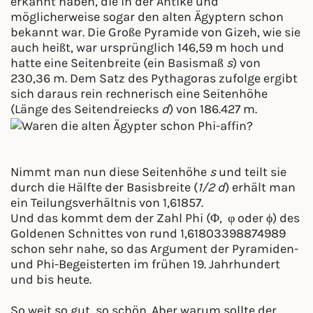
erkannt haben, die in der Antike und
möglicherweise sogar den alten Ägyptern schon
bekannt war. Die Große Pyramide von Gizeh, wie sie
auch heißt, war ursprünglich 146,59 m hoch und
hatte eine Seitenbreite (ein Basismaß
s
) von
230,36 m. Dem Satz des Pythagoras zufolge ergibt
sich daraus rein rechnerisch eine Seitenhöhe
(Länge des Seitendreiecks
d
) von 186.427 m.
Nimmt man nun diese Seitenhöhe
s
und teilt sie
durch die Hälfte der Basisbreite (
1/2 d
) erhält man
ein Teilungsverhältnis von 1,61857.
Und das kommt dem der Zahl Phi (Φ, φ oder ϕ) des
Goldenen Schnittes von rund 1,61803398874989
schon sehr nahe, so das Argument der Pyramiden-
und Phi-Begeisterten im frühen 19. Jahrhundert
und bis heute.
So weit so gut, so schön. Aber warum sollte der