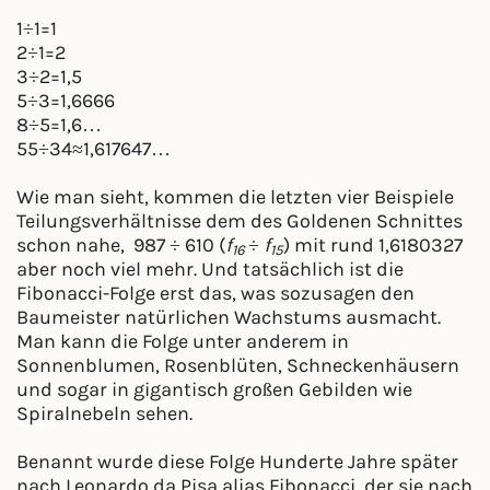
1÷1=1
2÷1=2
3÷2=1,5
5÷3=1,6666
8÷5=1,6…
55÷34≈1,617647…
Wie man sieht, kommen die letzten vier Beispiele
Teilungsverhältnisse dem des Goldenen Schnittes
schon nahe, 987 ÷ 610 (
f
÷
f
) mit rund 1,6180327
16
15
aber noch viel mehr. Und tatsächlich ist die
Fibonacci-Folge erst das, was sozusagen den
Baumeister natürlichen Wachstums ausmacht.
Man kann die Folge unter anderem in
Sonnenblumen, Rosenblüten, Schneckenhäusern
und sogar in gigantisch großen Gebilden wie
Spiralnebeln sehen.
Benannt wurde diese Folge Hunderte Jahre später
nach Leonardo da Pisa alias Fibonacci, der sie nach