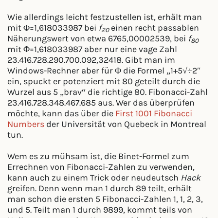
Wie allerdings leicht festzustellen ist, erhält man
mit Φ=1,618033987 bei
f
einen recht passablen
20
Näherungswert von etwa 6765,00002539, bei
f
80
mit Φ=1,618033987 aber nur eine vage Zahl
23.416.728.290.700.092,32418. Gibt man im
Windows-Rechner aber für Φ die Formel „1+5√÷2″
ein, spuckt er potenziert mit 80 geteilt durch die
Wurzel aus 5 „brav“ die richtige 80. Fibonacci-Zahl
23.416.728.348.467.685 aus. Wer das überprüfen
möchte, kann das über die
First 1001 Fibonacci
Numbers
der Universität von Quebeck in Montreal
tun.
Wem es zu mühsam ist, die Binet-Formel zum
Errechnen von Fibonacci-Zahlen zu verwenden,
kann auch zu einem Trick oder neudeutsch
Hack
greifen. Denn wenn man 1 durch 89 teilt, erhält
man schon die ersten 5 Fibonacci-Zahlen 1, 1, 2, 3,
und 5. Teilt man 1 durch 9899, kommt teils von