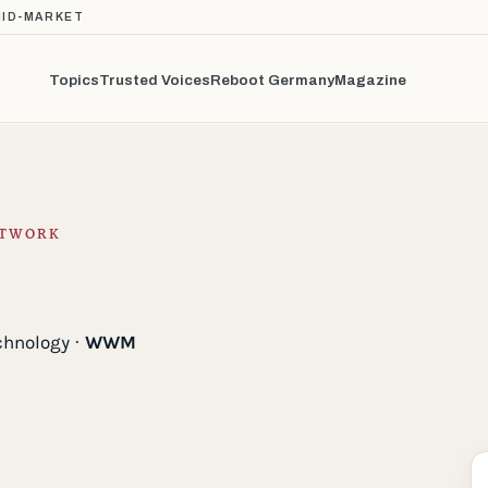
MID-MARKET
Topics
Trusted Voices
Reboot Germany
Magazine
ETWORK
chnology ·
WWM