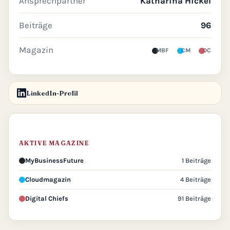
Ansprechpartner
Katharina Hickel
Beiträge
96
Magazin
MBF
CM
DC
LinkedIn-Profil
AKTIVE MAGAZINE
MyBusinessFuture
1 Beiträge
Cloudmagazin
4 Beiträge
Digital Chiefs
91 Beiträge