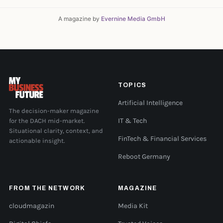
A magazine by
Evernine Media GmbH
TOPICS
Artificial Intelligence
The decision-maker magazine
for the DACH mid-market.
IT & Tech
Situational clarity, context, and
FinTech & Financial Services
actionable insight.
Reboot Germany
FROM THE NETWORK
MAGAZINE
cloudmagazin
Media Kit