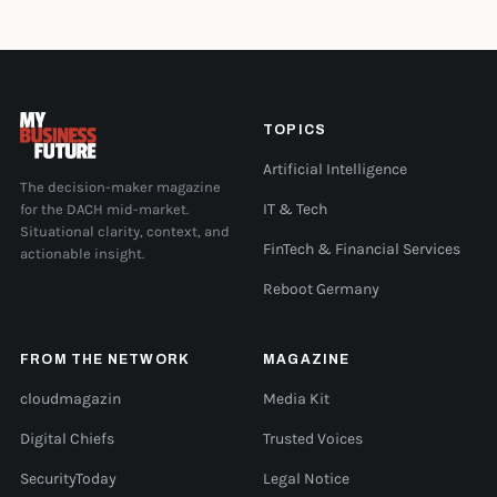
TOPICS
Artificial Intelligence
The decision-maker magazine
for the DACH mid-market.
IT & Tech
Situational clarity, context, and
FinTech & Financial Services
actionable insight.
Reboot Germany
FROM THE NETWORK
MAGAZINE
cloudmagazin
Media Kit
Digital Chiefs
Trusted Voices
SecurityToday
Legal Notice