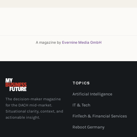
A magazine by
Evernine Media GmbH
TOPICS
Artificial Intelligence
The decision-maker magazine
for the DACH mid-market.
IT & Tech
Situational clarity, context, and
FinTech & Financial Services
actionable insight.
Reboot Germany