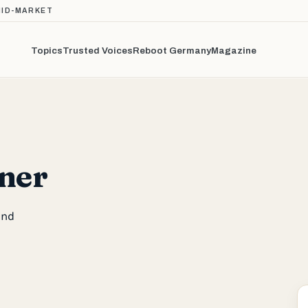
MID-MARKET
Topics
Trusted Voices
Reboot Germany
Magazine
ner
and