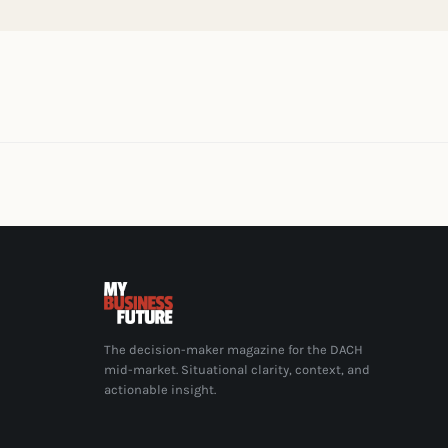
The decision-maker magazine for the DACH
mid-market. Situational clarity, context, and
actionable insight.