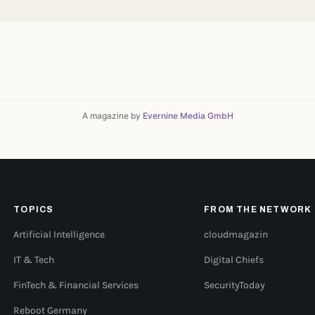
A magazine by
Evernine Media GmbH
TOPICS
FROM THE NETWORK
Artificial Intelligence
cloudmagazin
IT & Tech
Digital Chiefs
FinTech & Financial Services
SecurityToday
Reboot Germany