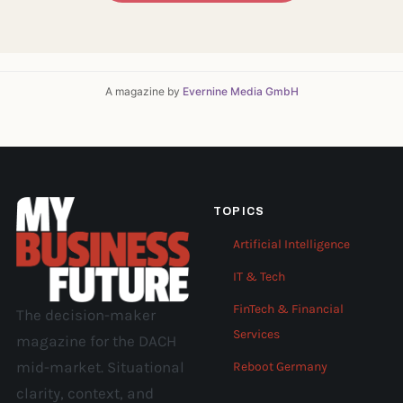
A magazine by
Evernine Media GmbH
TOPICS
Artificial Intelligence
IT & Tech
FinTech & Financial
The decision-maker
Services
magazine for the DACH
mid-market. Situational
Reboot Germany
clarity, context, and