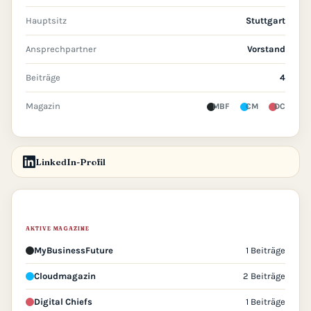
Hauptsitz
Stuttgart
Ansprechpartner
Vorstand
Beiträge
4
Magazin
MBF
CM
DC
LinkedIn-Profil
AKTIVE MAGAZINE
MyBusinessFuture
1 Beiträge
Cloudmagazin
2 Beiträge
Digital Chiefs
1 Beiträge