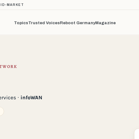
MID-MARKET
Topics
Trusted Voices
Reboot Germany
Magazine
ETWORK
ervices ·
infoWAN