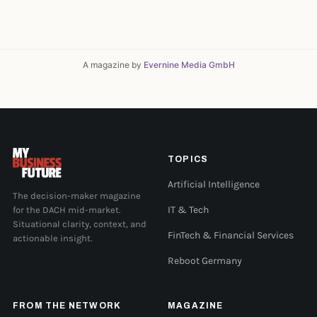
A magazine by
Evernine Media GmbH
TOPICS
Artificial Intelligence
The decision-maker magazine
for the DACH mid-market.
IT & Tech
Situational clarity, context, and
FinTech & Financial Services
actionable insight.
Reboot Germany
FROM THE NETWORK
MAGAZINE