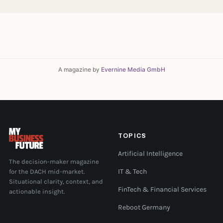
A magazine by
Evernine Media GmbH
TOPICS
Artificial Intelligence
The decision-maker magazine
for the DACH mid-market.
IT & Tech
Situational clarity, context, and
FinTech & Financial Services
actionable insight.
Reboot Germany