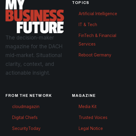
TOPICS
Artificial Intelligence
IT & Tech
FinTech & Financial
The decision-maker
Services
magazine for the DACH
mid-market. Situational
Reboot Germany
clarity, context, and
actionable insight.
FROM THE NETWORK
MAGAZINE
cloudmagazin
Media Kit
Digital Chiefs
Trusted Voices
SecurityToday
Legal Notice