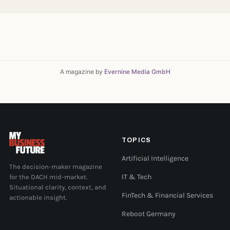
A magazine by
Evernine Media GmbH
TOPICS
Artificial Intelligence
The decision-maker magazine
for the DACH mid-market.
IT & Tech
Situational clarity, context, and
FinTech & Financial Services
actionable insight.
Reboot Germany