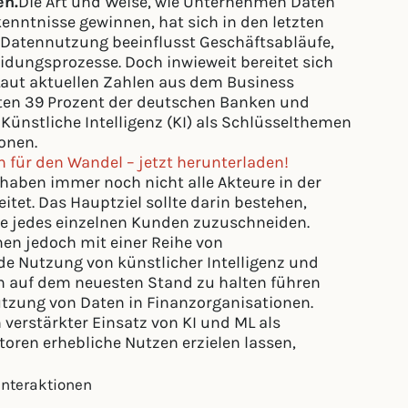
en.
Die Art und Weise, wie Unternehmen Daten
enntnisse gewinnen, hat sich in den letzten
r Datennutzung beeinflusst Geschäftsabläufe,
idungsprozesse. Doch inwieweit bereitet sich
 Laut aktuellen Zahlen aus dem Business
ten 39 Prozent der deutschen Banken und
Künstliche Intelligenz (KI) als Schlüsselthemen
ionen.
n für den Wandel – jetzt herunterladen!
 haben immer noch nicht alle Akteure in der
itet. Das Hauptziel sollte darin bestehen,
sse jedes einzelnen Kunden zuzuschneiden.
en jedoch mit einer Reihe von
e Nutzung von künstlicher Intelligenz und
en auf dem neuesten Stand zu halten führen
utzung von Daten in Finanzorganisationen.
 verstärkter Einsatz von KI und ML als
oren erhebliche Nutzen erzielen lassen,
nteraktionen