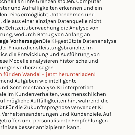
chnell an ihre Grenzen stoßen. Computer
ster und Auffälligkeiten erkennen und ein
len. Dies ermöglicht Unternehmen und
 die aus einer einzigen Datenquelle nicht
die Echtzeitüberwachung die Analyse von
hrung, wodurch Betrug von Anfang an
 wage Vorhersagen
Die KI-gestützte Datenanalyse
n der Finanzdienstleistungsbranche. Im
tics die Entwicklung und Ausführung von
ese Modelle analysieren historische und
rungen vorherzusagen.
n für den Wandel – jetzt herunterladen!
end Aufgaben wie intelligente
nd Sentimentanalyse. KI interpretiert
nale im Kundenverhalten, was menschlichen
 auf mögliche Auffälligkeiten hin, während die
.Für die Zukunftsprognose verwendet KI
n, Verhaltensänderungen und Kundenziele. Auf
getroffen und personalisierte Empfehlungen
fnisse besser antizipieren kann.