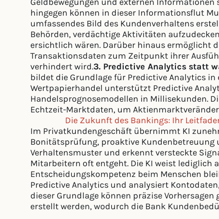
Geldbewegungen und externen Informationen s
hingegen können in dieser Informationsflut Mu
umfassendes Bild des Kundenverhaltens erstel
Behörden, verdächtige Aktivitäten aufzudecken,
ersichtlich wären. Darüber hinaus ermöglicht 
Transaktionsdaten zum Zeitpunkt ihrer Ausfü
verhindert wird.
3. Predictive Analytics statt
bildet die Grundlage für Predictive Analytics i
Wertpapierhandel unterstützt Predictive Analy
Handelsprognosemodellen in Millisekunden. Di
Echtzeit-Marktdaten, um Aktienmarktverände
Die Zukunft des Bankings: Ihr Leitfade
Im Privatkundengeschäft übernimmt KI zunehm
Bonitätsprüfung, proaktive Kundenbetreuung u
Verhaltensmuster und erkennt versteckte Sig
Mitarbeitern oft entgeht. Die KI weist lediglich
Entscheidungskompetenz beim Menschen bleibt
Predictive Analytics und analysiert Kontodate
dieser Grundlage können präzise Vorhersagen 
erstellt werden, wodurch die Bank Kundenbedür