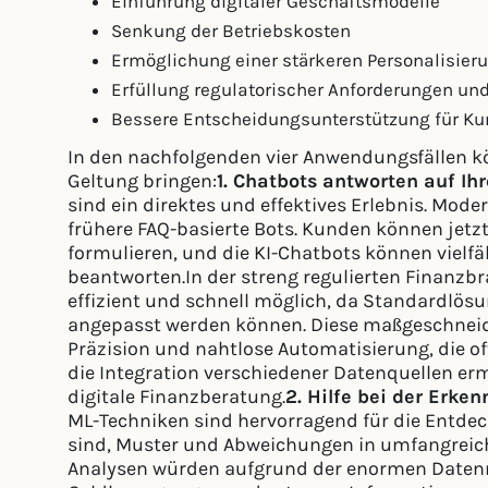
Einführung digitaler Geschäftsmodelle
Senkung der Betriebskosten
Ermöglichung einer stärkeren Personalisieru
Erfüllung regulatorischer Anforderungen un
Bessere Entscheidungsunterstützung für Ku
In den nachfolgenden vier Anwendungsfällen kö
Geltung bringen:
1. Chatbots antworten auf Ih
sind ein direktes und effektives Erlebnis. Mode
frühere FAQ-basierte Bots. Kunden können jetzt 
formulieren, und die KI-Chatbots können vielfä
beantworten.In der streng regulierten Finanzb
effizient und schnell möglich, da Standardlös
angepasst werden können. Diese maßgeschneid
Präzision und nahtlose Automatisierung, die of
die Integration verschiedener Datenquellen er
digitale Finanzberatung.
2. Hilfe bei der Erk
ML-Techniken sind hervorragend für die Entdeck
sind, Muster und Abweichungen in umfangreic
Analysen würden aufgrund der enormen Daten