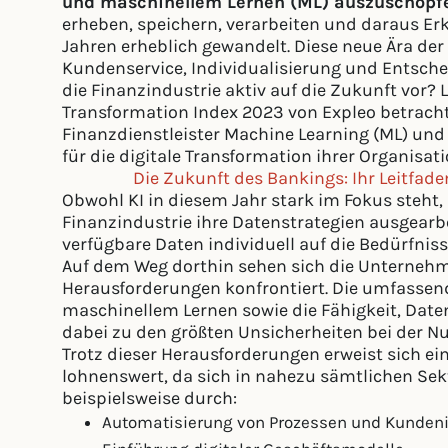
und maschinellem Lernen (ML) auszuschöpf
erheben, speichern, verarbeiten und daraus Erk
Jahren erheblich gewandelt. Diese neue Ära de
Kundenservice, Individualisierung und Entsche
die Finanzindustrie aktiv auf die Zukunft vor?
Transformation Index 2023 von Expleo betrach
Finanzdienstleister Machine Learning (ML) und 
für die digitale Transformation ihrer Organisat
Die Zukunft des Bankings: Ihr Leitfade
Obwohl KI in diesem Jahr stark im Fokus steht,
Finanzindustrie ihre Datenstrategien ausgearbe
verfügbare Daten individuell auf die Bedürfni
Auf dem Weg dorthin sehen sich die Unternehm
Herausforderungen konfrontiert. Die umfassend
maschinellem Lernen sowie die Fähigkeit, Dat
dabei zu den größten Unsicherheiten bei der N
Trotz dieser Herausforderungen erweist sich ein
lohnenswert, da sich in nahezu sämtlichen Sekt
beispielsweise durch:
Automatisierung von Prozessen und Kundeni