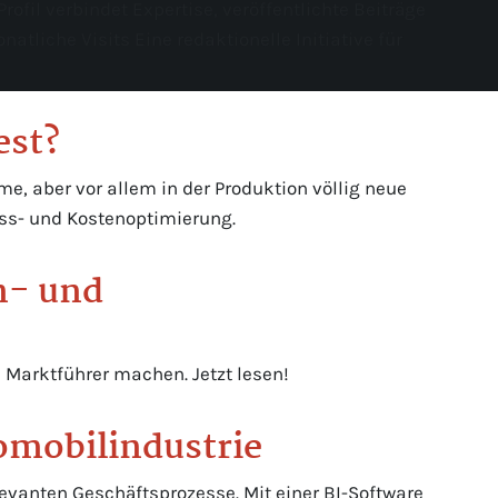
fil verbindet Expertise, veröffentlichte Beiträge
iche Visits Eine redaktionelle Initiative für
est?
me, aber vor allem in der Produktion völlig neue
ss- und Kostenoptimierung.
n- und
e Marktführer machen. Jetzt lesen!
tomobilindustrie
elevanten Geschäftsprozesse. Mit einer BI-Software