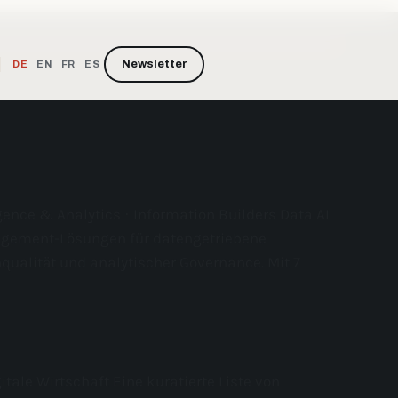
Newsletter
DE
EN
FR
ES
gence & Analytics · Information Builders Data AI
nagement-Lösungen für datengetriebene
qualität und analytischer Governance. Mit 7
itale Wirtschaft Eine kuratierte Liste von