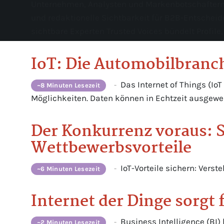
Unternehmen, Analysten und Markenbotschaftern, d
und redaktionelle Sichtbarkeit für B2B-Entschei
sichtbare Experten Trusted Voices bündelt Profile,
IoT: Die Automobilbranch
Das Internet of Things (Io
-
~8 Minuten Lesezeit
Möglichkeiten. Daten können in Echtzeit ausgewe
Der Konkurrenz voraus: S
Wettbewerbsvorteile
IoT-Vorteile sichern: Vers
-
~6 Minuten Lesezeit
Internet der Dinge sorgt 
Business Intelligence (BI)
-
~2 Minuten Lesezeit