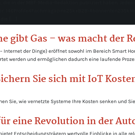
ie in der MBF-Media-Redaktion publiziert haben. Jedes Pro
der. 146Profile4Fachmagazine25k+B2B-Abonnenten235kMonatl
 die […]
e gibt Gas – was macht der R
T – Internet der Dinge) eröffnet sowohl im Bereich Smart Ho
rtet werden und ermöglichen dadurch eine laufende Proze
ichern Sie sich mit IoT Koste
tehen Sie, wie vernetzte Systeme Ihre Kosten senken und Si
für eine Revolution in der Au
 bietet Entscheidungsträgern wertvolle Einblicke in alle r