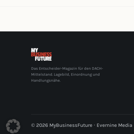
Das Entscheider-Magazin für den DACH-
Mittelstand. Lagebild, Einordnung und
Handlungsnähe.
© 2026 MyBusinessFuture · Evernine Medi