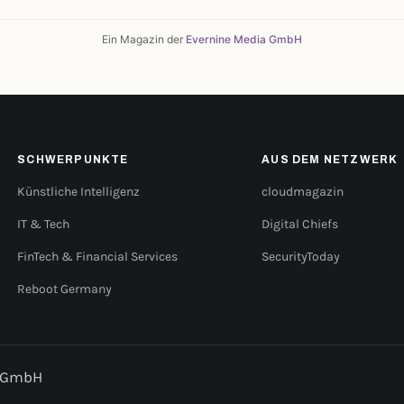
Ein Magazin der
Evernine Media GmbH
SCHWERPUNKTE
AUS DEM NETZWERK
Künstliche Intelligenz
cloudmagazin
IT & Tech
Digital Chiefs
FinTech & Financial Services
SecurityToday
Reboot Germany
a GmbH