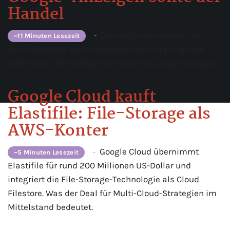
Handel
Die nötige Awareness für
-
~11 Minuten Lesezeit
seine Produkte beim Konsumenten kann man vor
allem über die Anzeigenformate von Google erzeugen.
Google Cloud kauft
Elastifile: File-Storage als
AWS-Konter
Google Cloud übernimmt
-
~5 Minuten Lesezeit
Elastifile für rund 200 Millionen US-Dollar und
integriert die File-Storage-Technologie als Cloud
Filestore. Was der Deal für Multi-Cloud-Strategien im
Mittelstand bedeutet.