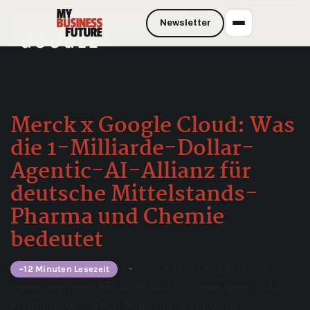
SUCHERGEBNISSE FÜR:
Newsletter
"GOOGLE"
Merck x Google Cloud: Was
die 1-Milliarde-Dollar-
Agentic-AI-Allianz für
deutsche Mittelstands-
Pharma und Chemie
bedeutet
Merck und Google Cloud
-
~12 Minuten Lesezeit
investieren eine Milliarde Dollar in eine Agentic-AI-
Plattform. Was DACH-Mittelständler aus dem