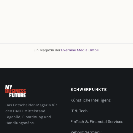
Ein Magazin der
Evernine Media GmbH
SCHWERPUNKTE
Künstliche Intelligenz
Das Entscheider-Magazin für
den DACH-Mittelstand.
IT & Tech
Lagebild, Einordnung und
FinTech & Financial Services
Handlungsnähe.
Reboot Germany