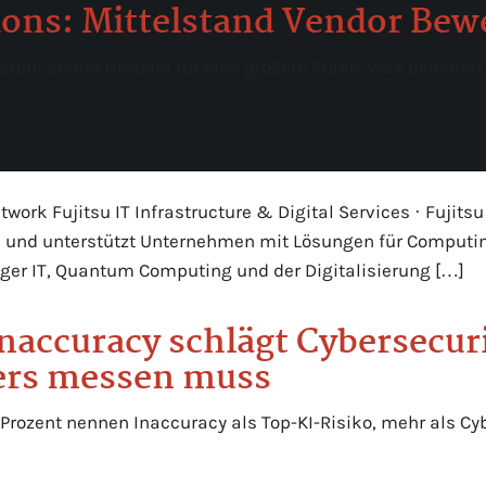
ions: Mittelstand Vendor Be
teht stellvertretend für eine größere Frage: Was bedeutet
work Fujitsu IT Infrastructure & Digital Services · Fujitsu
rn und unterstützt Unternehmen mit Lösungen für Computin
tiger IT, Quantum Computing und der Digitalisierung […]
Inaccuracy schlägt Cybersecur
ders messen muss
 Prozent nennen Inaccuracy als Top-KI-Risiko, mehr als Cy