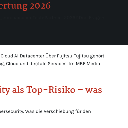
wertung 2026
 „europäischer Tech-Partner“ 2026? Drei Fragen
 Cloud AI Datacenter Über Fujitsu Fujitsu gehört
g, Cloud und digitale Services. Im MBF Media
ity als Top-Risiko – was
bersecurity. Was die Verschiebung für den