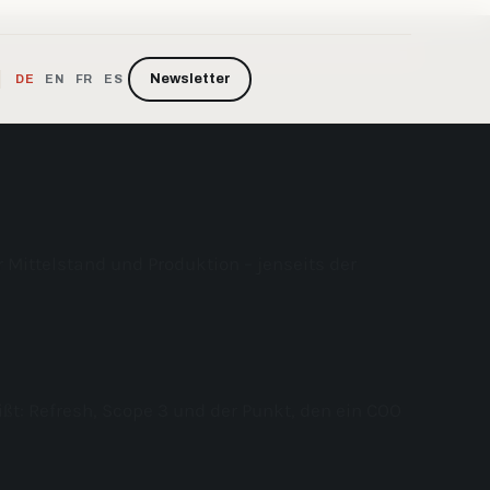
Newsletter
DE
EN
FR
ES
r Mittelstand und Produktion – jenseits der
ißt: Refresh, Scope 3 und der Punkt, den ein COO