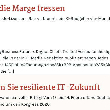
die Marge fressen
ode-Lizenzen, Uber verbrennt sein KI-Budget in vier Mona
BusinessFuture x Digital Chiefs Trusted Voices für die dig
ie in der MBF-Media-Redaktion publiziert haben. Jedes Pro
der. 146Profile4Fachmagazine25k+B2B-Abonnenten235kMonatl
 die […]
n Sie resiliente IT-Zukunft
waren ein voller Erfolg! Vom 13. bis 14. Februar fand Deu
rund um den Kongress 2020.