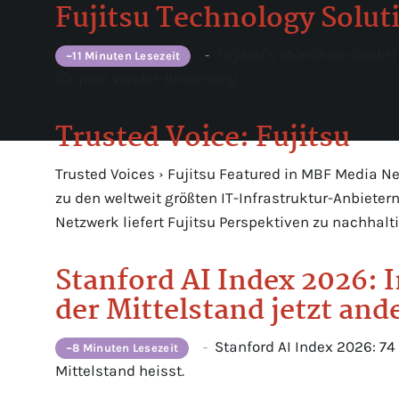
Fujitsu Technology Solut
Fujitsu’s Münchner GmbH s
-
~11 Minuten Lesezeit
für jede Vendor-Bewertung.
Trusted Voice: Fujitsu
Trusted Voices › Fujitsu Featured in MBF Media Net
zu den weltweit größten IT-Infrastruktur-Anbiete
Netzwerk liefert Fujitsu Perspektiven zu nachhal
Stanford AI Index 2026: 
der Mittelstand jetzt an
Stanford AI Index 2026: 74
-
~8 Minuten Lesezeit
Mittelstand heisst.