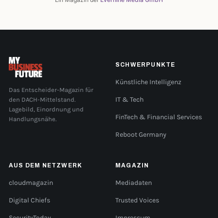
SCHWERPUNKTE
Künstliche Intelligenz
Das Entscheider-Magazin für
den DACH-Mittelstand.
IT & Tech
Lagebild, Einordnung und
FinTech & Financial Services
Handlungsnähe.
Reboot Germany
AUS DEM NETZWERK
MAGAZIN
cloudmagazin
Mediadaten
Digital Chiefs
Trusted Voices
SecurityToday
Impressum