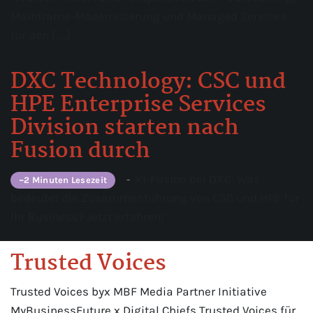
Mainframe-Modernisierung und Managed Services
für den […]
DXC Technology: CSC und
HPE Enterprise Services
Division starten nach
Fusion durch
KI-Fusion bei DXC: Was
-
~2 Minuten Lesezeit
bedeutet die Zusammenführung von CSC und HPE für
Ihr Business? Jetzt erfahren!
Trusted Voices
Trusted Voices byx MBF Media Partner Initiative
MyBusinessFuture x Digital Chiefs Trusted Voices für